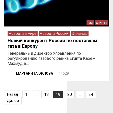
Газ
Египет
Новости в мире
Новости России
Финансы
Новый конкурент России по поставкам
газа в Европу
Генеральный директор Управления по
регулированию газового рынка Египта Карем
Махмуд в…
МАРГАРИТА ОРЛОВА
14529
Пагинация
Назад
1
…
18
19
20
…
24
записей
Далее