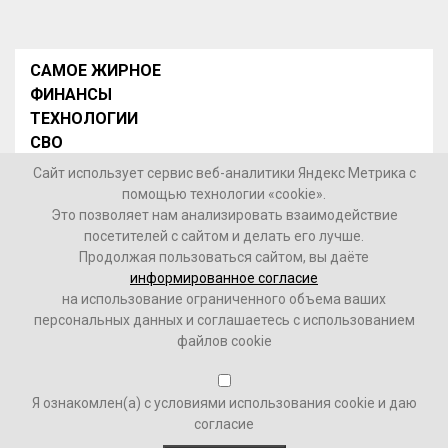
САМОЕ ЖИРНОЕ
ФИНАНСЫ
ТЕХНОЛОГИИ
СВО
НОВОСТИ В МИРЕ
Сайт использует сервис веб-аналитики Яндекс Метрика с
НОВОСТИ РОССИИ
помощью технологии «cookie».
Это позволяет нам анализировать взаимодействие
Контакты
посетителей с сайтом и делать его лучше.
Продолжая пользоваться сайтом, вы даёте
© 2026 Интернет-газета «МедиаЖир» -
Согласие
информированное согласие
пользователя на обработку данных
на использование ограниченного объема ваших
персональных данных и соглашаетесь с использованием
16+
файлов cookie
Зарегистрировано Федеральной службой по надзору в
Я ознакомлен(а) с условиями использования cookie и даю
сфере связи, информационных технологий и массовых
согласие
коммуникаций (Роскомнадзор). Реестровый номер ФС