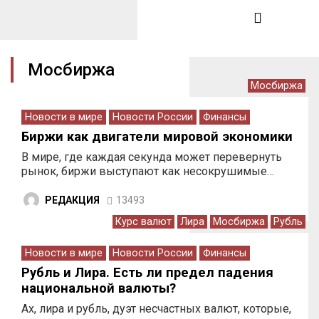
Мосбиржа
Мосбиржа
Новости в мире
Новости России
Финансы
Биржи как двигатели мировой экономики
В мире, где каждая секунда может перевернуть
рынок, биржи выступают как несокрушимые…
РЕДАКЦИЯ
13493
Курс валют
Лира
Мосбиржа
Рубль
Новости в мире
Новости России
Финансы
Рубль и Лира. Есть ли предел падения
национальной валюты?
Ах, лира и рубль, дуэт несчастных валют, которые,