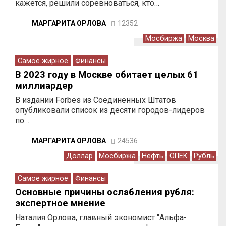
кажется, решили соревноваться, кто…
МАРГАРИТА ОРЛОВА
12352
Мосбиржа
Москва
Самое жирное
Финансы
В 2023 году в Москве обитает целых 61
миллиардер
В издании Forbes из Соединенных Штатов
опубликовали список из десяти городов-лидеров
по…
МАРГАРИТА ОРЛОВА
24536
Доллар
Мосбиржа
Нефть
ОПЕК
Рубль
Самое жирное
Финансы
Основные причины ослабления рубля:
экспертное мнение
Наталия Орлова, главный экономист "Альфа-