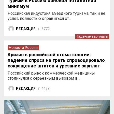
туризм в Россию обновил пятилетний
минимум
Российская индустрия въездного туризма, так и не
успев полностью оправиться от…
РЕДАКЦИЯ
3772
Падение зарплаты
Новости России
Кризис в российской стоматологии:
падение спроса на треть спровоцировало
сокращение штатов и урезание зарплат
врачей
Российский рынок коммерческой медицины
столкнулся с серьезным вызовом в…
РЕДАКЦИЯ
4498