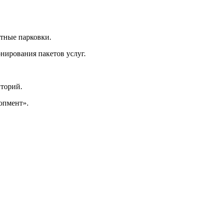
атные парковки.
онирования пакетов услуг.
иторий.
опмент».