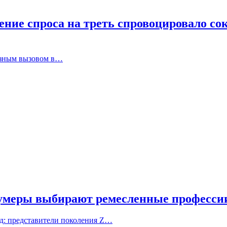
ение спроса на треть спровоцировало со
езным вызовом в…
 зумеры выбирают ремесленные професси
д: представители поколения Z…