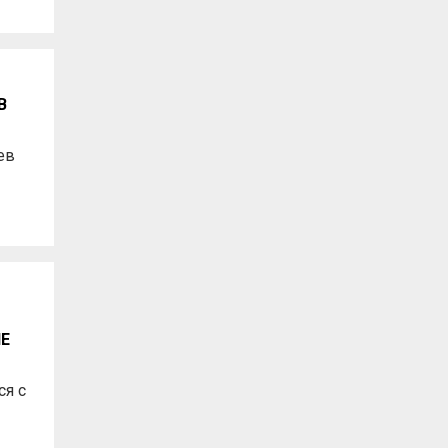
В
ев
Е
я с