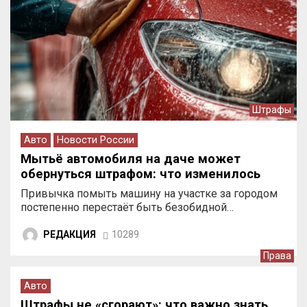
Штрафы
Авто
Новости России
Мытьё автомобиля на даче может
обернуться штрафом: что изменилось
Привычка помыть машину на участке за городом
постепенно перестаёт быть безобидной…
РЕДАКЦИЯ
10289
Права
Авто
Штрафы не «сгорают»: что важно знать