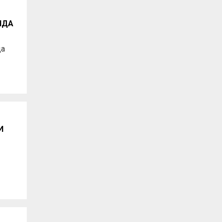
НДА
да
И