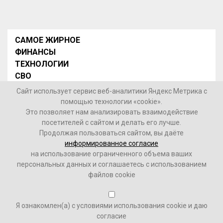
САМОЕ ЖИРНОЕ
ФИНАНСЫ
ТЕХНОЛОГИИ
СВО
НОВОСТИ В МИРЕ
Сайт использует сервис веб-аналитики Яндекс Метрика с
НОВОСТИ РОССИИ
помощью технологии «cookie».
Это позволяет нам анализировать взаимодействие
Контакты
посетителей с сайтом и делать его лучше.
Продолжая пользоваться сайтом, вы даёте
© 2026 Интернет-газета «МедиаЖир» -
Согласие
информированное согласие
пользователя на обработку данных
на использование ограниченного объема ваших
персональных данных и соглашаетесь с использованием
16+
файлов cookie
Зарегистрировано Федеральной службой по надзору в
Я ознакомлен(а) с условиями использования cookie и даю
сфере связи, информационных технологий и массовых
согласие
коммуникаций (Роскомнадзор). Реестровый номер ФС