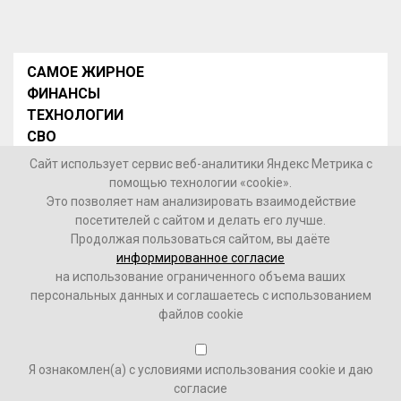
САМОЕ ЖИРНОЕ
ФИНАНСЫ
ТЕХНОЛОГИИ
СВО
НОВОСТИ В МИРЕ
Сайт использует сервис веб-аналитики Яндекс Метрика с
НОВОСТИ РОССИИ
помощью технологии «cookie».
Это позволяет нам анализировать взаимодействие
Контакты
посетителей с сайтом и делать его лучше.
Продолжая пользоваться сайтом, вы даёте
© 2026 Интернет-газета «МедиаЖир» -
Согласие
информированное согласие
пользователя на обработку данных
на использование ограниченного объема ваших
персональных данных и соглашаетесь с использованием
16+
файлов cookie
Зарегистрировано Федеральной службой по надзору в
Я ознакомлен(а) с условиями использования cookie и даю
сфере связи, информационных технологий и массовых
согласие
коммуникаций (Роскомнадзор). Реестровый номер ФС