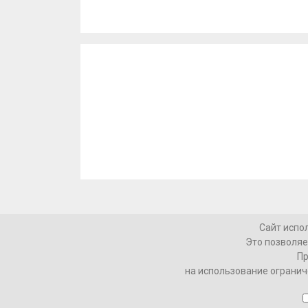
Сайт испо
Это позволяе
САМОЕ ЖИРНОЕ
ФИНАНСЫ
ТЕХНОЛ
Пр
на использование огранич
© 2026 Интернет-газета «МедиаЖир» -
Согла