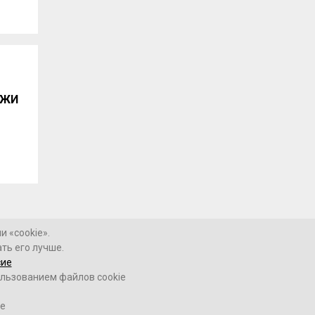
ЁЖИ
 «cookie».
ть его лучше.
Контакты
сие
ользованием файлов cookie
16+
ие