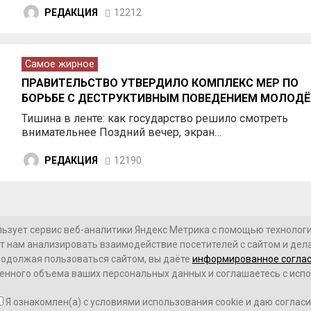
РЕДАКЦИЯ
12212
Самое жирное
ПРАВИТЕЛЬСТВО УТВЕРДИЛО КОМПЛЕКС МЕР ПО
БОРЬБЕ С ДЕСТРУКТИВНЫМ ПОВЕДЕНИЕМ МОЛОД
Тишина в ленте: как государство решило смотреть
внимательнее Поздний вечер, экран…
РЕДАКЦИЯ
12190
льзует сервис веб-аналитики Яндекс Метрика с помощью технологии
т нам анализировать взаимодействие посетителей с сайтом и дела
ОГИИ
СВО
НОВОСТИ В МИРЕ
НОВОСТИ РОССИИ
одолжая пользоваться сайтом, вы даёте
информированное согла
енного объема ваших персональных данных и соглашаетесь с исп
сие пользователя на обработку данных
Я ознакомлен(а) с условиями использования cookie и даю соглас