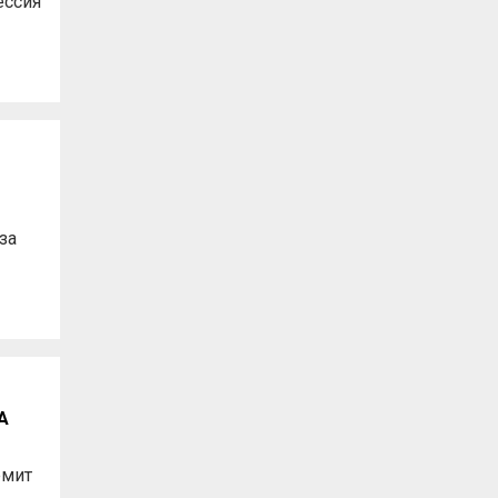
ессия
за
А
емит