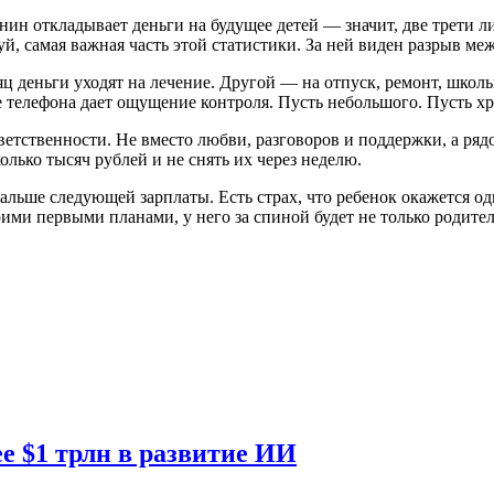
ин откладывает деньги на будущее детей — значит, две трети ли
й, самая важная часть этой статистики. За ней виден разрыв м
сяц деньги уходят на лечение. Другой — на отпуск, ремонт, шко
не телефона дает ощущение контроля. Пусть небольшого. Пусть хр
тственности. Не вместо любви, разговоров и поддержки, а рядом
лько тысяч рублей и не снять их через неделю.
альше следующей зарплаты. Есть страх, что ребенок окажется оди
оими первыми планами, у него за спиной будет не только родител
е $1 трлн в развитие ИИ