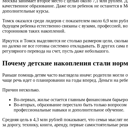
Москва занимает второе место с целью около 7,1 млн рублей. 
качественное образование. Даже если ребенок не останется в М
дополнительные курсы.
Томск оказался среди лидеров с показателем около 6,9 млн руб
будущем ребенка естественно связаны с вузами, профессией, в
сторонников таких накоплений.
Иркутск и Томск выделяются не столько размером цели, сколь
но далеко не все готовы системно откладывать. В других сама
регулярного перевода на счет, пусть даже небольшого.
Почему детские накопления стали нор
Раньше помощь детям часто выглядела иначе: родители могли о
чаще речь идет о планировании на годы вперед. Деньги на ребе
Причин несколько.
Во-первых, жилье остается главным финансовым барьером
Во-вторых, образование перестало быть только вопросом
профессиональные навыки и дополнительное обучение.
Средняя цель в 4,3 млн рублей показывает, что семьи мыслят 
за дорогу, технику, книги, аренду, первые самостоятельные реш