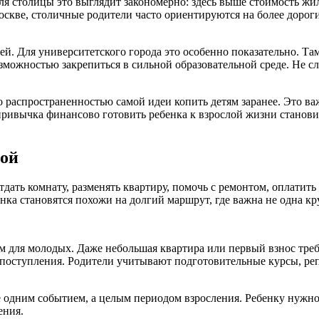
Для столицы это выглядит закономерно: здесь выше стоимость жи
оскве, столичные родители часто ориентируются на более дороги
лей. Для университетского города это особенно показательно. Та
озможностью закрепиться в сильной образовательной среде. Не с
ко распространенностью самой идеи копить детям заранее. Это 
 привычка финансово готовить ребенка к взрослой жизни станов
мой
тдать комнату, разменять квартиру, помочь с ремонтом, оплатить
нка становятся похожи на долгий маршрут, где важна не одна кр
 для молодых. Даже небольшая квартира или первый взнос требу
 поступления. Родители учитывают подготовительные курсы, ре
не одним событием, а целым периодом взросления. Ребенку нужно
ения.