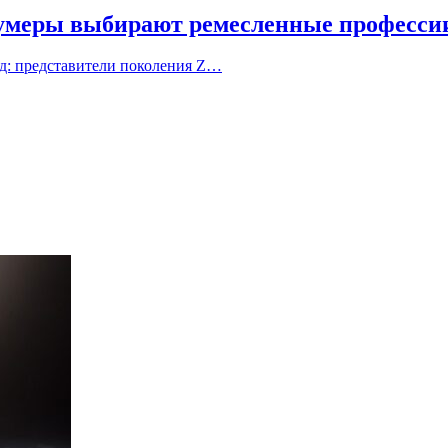
 зумеры выбирают ремесленные професси
д: представители поколения Z…