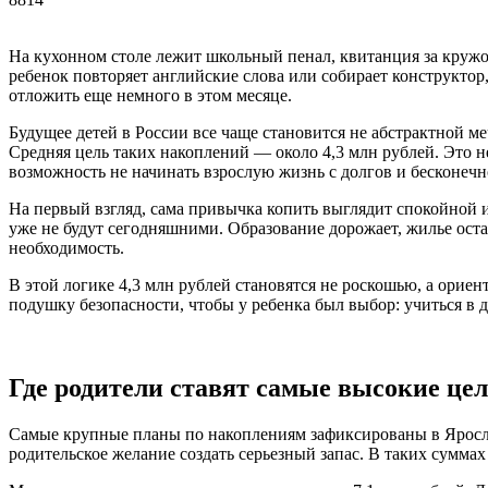
На кухонном столе лежит школьный пенал, квитанция за кружок
ребенок повторяет английские слова или собирает конструктор,
отложить еще немного в этом месяце.
Будущее детей в России все чаще становится не абстрактной м
Средняя цель таких накоплений — около 4,3 млн рублей. Это н
возможность не начинать взрослую жизнь с долгов и бесконечн
На первый взгляд, сама привычка копить выглядит спокойной и
уже не будут сегодняшними. Образование дорожает, жилье оста
необходимость.
В этой логике 4,3 млн рублей становятся не роскошью, а орие
подушку безопасности, чтобы у ребенка был выбор: учиться в др
Где родители ставят самые высокие це
Самые крупные планы по накоплениям зафиксированы в Ярослав
родительское желание создать серьезный запас. В таких суммах