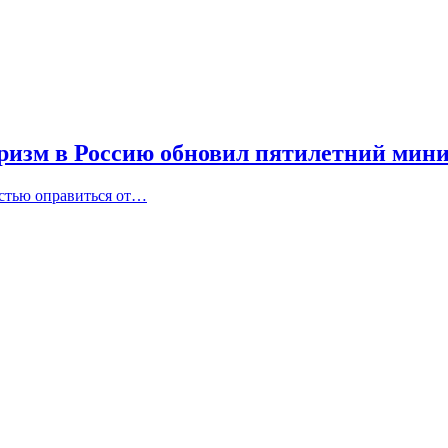
уризм в Россию обновил пятилетний мин
остью оправиться от…