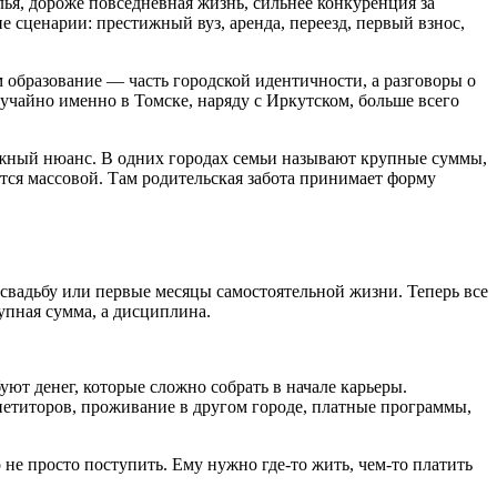
лья, дороже повседневная жизнь, сильнее конкуренция за
е сценарии: престижный вуз, аренда, переезд, первый взнос,
м образование — часть городской идентичности, а разговоры о
лучайно именно в Томске, наряду с Иркутском, больше всего
важный нюанс. В одних городах семьи называют крупные суммы,
ится массовой. Там родительская забота принимает форму
 свадьбу или первые месяцы самостоятельной жизни. Теперь все
упная сумма, а дисциплина.
ют денег, которые сложно собрать в начале карьеры.
петиторов, проживание в другом городе, платные программы,
 не просто поступить. Ему нужно где-то жить, чем-то платить