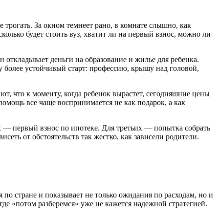
 трогать. За окном темнеет рано, в комнате слышно, как
колько будет стоить вуз, хватит ли на первый взнос, можно ли
н откладывает деньги на образование и жилье для ребенка.
у более устойчивый старт: профессию, крышу над головой,
ют, что к моменту, когда ребенок вырастет, сегодняшние цены
омощь все чаще воспринимается не как подарок, а как
их — первый взнос по ипотеке. Для третьих — попытка собрать
исеть от обстоятельств так жестко, как зависели родители.
по стране и показывает не только ожидания по расходам, но и
 где «потом разберемся» уже не кажется надежной стратегией.