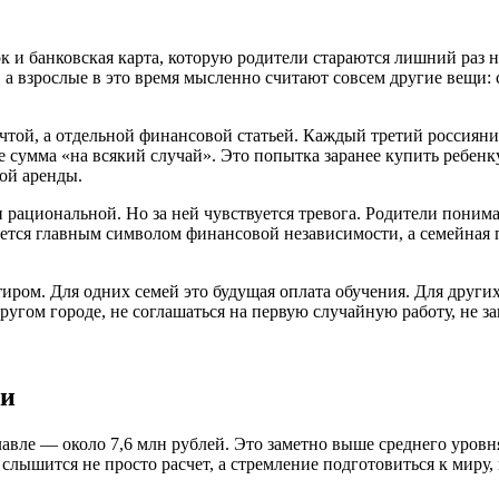
 и банковская карта, которую родители стараются лишний раз не
 а взрослые в это время мысленно считают совсем другие вещи: с
ечтой, а отдельной финансовой статьей. Каждый третий россияни
е сумма «на всякий случай». Это попытка заранее купить ребенк
ой аренды.
 рациональной. Но за ней чувствуется тревога. Родители понима
ется главным символом финансовой независимости, а семейная п
нтиром. Для одних семей это будущая оплата обучения. Для друг
угом городе, не соглашаться на первую случайную работу, не зав
ли
ле — около 7,6 млн рублей. Это заметно выше среднего уровня 
 слышится не просто расчет, а стремление подготовиться к миру,