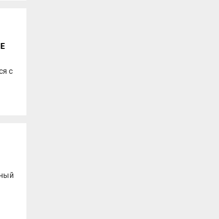
Е
я с
тный