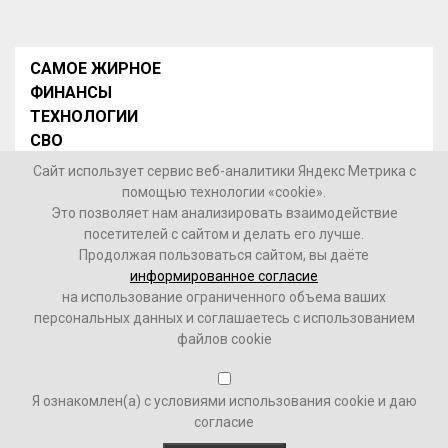
САМОЕ ЖИРНОЕ
ФИНАНСЫ
ТЕХНОЛОГИИ
СВО
НОВОСТИ В МИРЕ
Сайт использует сервис веб-аналитики Яндекс Метрика с
НОВОСТИ РОССИИ
помощью технологии «cookie».
Это позволяет нам анализировать взаимодействие
Контакты
посетителей с сайтом и делать его лучше.
Продолжая пользоваться сайтом, вы даёте
© 2026 Интернет-газета «МедиаЖир» -
Согласие
информированное согласие
пользователя на обработку данных
на использование ограниченного объема ваших
персональных данных и соглашаетесь с использованием
16+
файлов cookie
Зарегистрировано Федеральной службой по надзору в
Я ознакомлен(а) с условиями использования cookie и даю
сфере связи, информационных технологий и массовых
согласие
коммуникаций (Роскомнадзор). Реестровый номер ФС