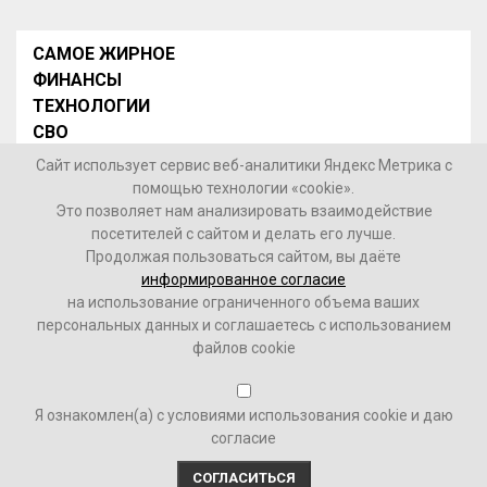
САМОЕ ЖИРНОЕ
ФИНАНСЫ
ТЕХНОЛОГИИ
СВО
НОВОСТИ В МИРЕ
Сайт использует сервис веб-аналитики Яндекс Метрика с
НОВОСТИ РОССИИ
помощью технологии «cookie».
Это позволяет нам анализировать взаимодействие
Контакты
посетителей с сайтом и делать его лучше.
Продолжая пользоваться сайтом, вы даёте
© 2026 Интернет-газета «МедиаЖир» -
Согласие
информированное согласие
пользователя на обработку данных
на использование ограниченного объема ваших
персональных данных и соглашаетесь с использованием
16+
файлов cookie
Зарегистрировано Федеральной службой по надзору в
Я ознакомлен(а) с условиями использования cookie и даю
сфере связи, информационных технологий и массовых
согласие
коммуникаций (Роскомнадзор). Реестровый номер ФС
77-84246 от 28.11.2022 г.
СОГЛАСИТЬСЯ