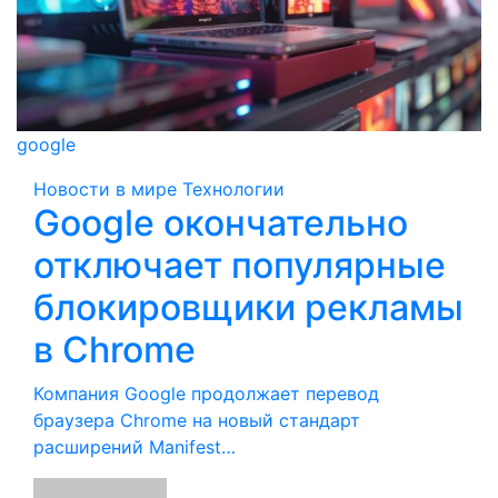
google
Новости в мире
Технологии
Google окончательно
отключает популярные
блокировщики рекламы
в Chrome
Компания Google продолжает перевод
браузера Chrome на новый стандарт
расширений Manifest…