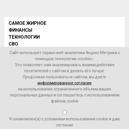
САМОЕ ЖИРНОЕ
ФИНАНСЫ
ТЕХНОЛОГИИ
СВО
НОВОСТИ В МИРЕ
Сайт использует сервис веб-аналитики Яндекс Метрика с
НОВОСТИ РОССИИ
помощью технологии «cookie».
Это позволяет нам анализировать взаимодействие
Контакты
посетителей с сайтом и делать его лучше.
Продолжая пользоваться сайтом, вы даёте
© 2026 Интернет-газета «МедиаЖир» -
Согласие
информированное согласие
пользователя на обработку данных
на использование ограниченного объема ваших
персональных данных и соглашаетесь с использованием
16+
файлов cookie
Зарегистрировано Федеральной службой по надзору в
Я ознакомлен(а) с условиями использования cookie и даю
сфере связи, информационных технологий и массовых
согласие
коммуникаций (Роскомнадзор). Реестровый номер ФС