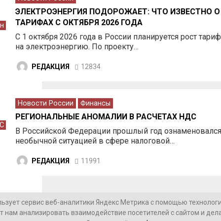
ЭЛЕКТРОЭНЕРГИЯ ПОДОРОЖАЕТ: ЧТО ИЗВЕСТНО О
ТАРИФАХ С ОКТЯБРЯ 2026 ГОДА
ен
С 1 октября 2026 года в России планируется рост тари
на электроэнергию. По проекту…
РЕДАКЦИЯ
12834
Новости России
Финансы
РЕГИОНАЛЬНЫЕ АНОМАЛИИ В РАСЧЕТАХ НДС
С
В Российской Федерации прошлый год ознаменовалс
необычной ситуацией в сфере налоговой…
РЕДАКЦИЯ
11991
льзует сервис веб-аналитики Яндекс Метрика с помощью технологии
т нам анализировать взаимодействие посетителей с сайтом и дела
ОГИИ
СВО
НОВОСТИ В МИРЕ
НОВОСТИ РОССИИ