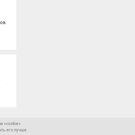
фов
я
 «cookie».
ть его лучше.
Контакты