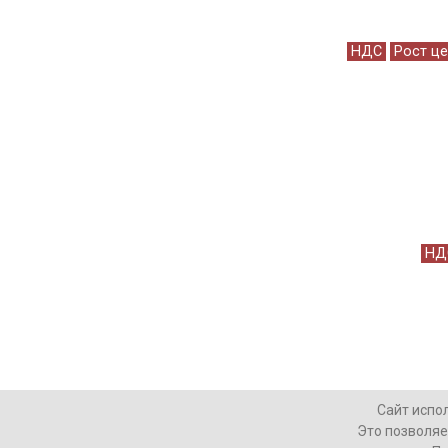
НДС
Рост ц
НД
Сайт испо
Это позволяе
САМОЕ ЖИРНОЕ
ФИНАНСЫ
ТЕХНОЛ