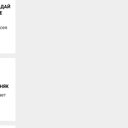
ИДАЙ
Е
сея
ЗНЯК
ает