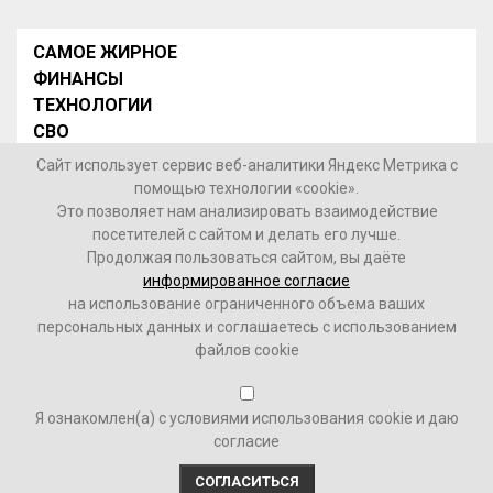
САМОЕ ЖИРНОЕ
ФИНАНСЫ
ТЕХНОЛОГИИ
СВО
НОВОСТИ В МИРЕ
Сайт использует сервис веб-аналитики Яндекс Метрика с
НОВОСТИ РОССИИ
помощью технологии «cookie».
Это позволяет нам анализировать взаимодействие
Контакты
посетителей с сайтом и делать его лучше.
Продолжая пользоваться сайтом, вы даёте
© 2026 Интернет-газета «МедиаЖир» -
Согласие
информированное согласие
пользователя на обработку данных
на использование ограниченного объема ваших
персональных данных и соглашаетесь с использованием
16+
файлов cookie
Зарегистрировано Федеральной службой по надзору в
Я ознакомлен(а) с условиями использования cookie и даю
сфере связи, информационных технологий и массовых
согласие
коммуникаций (Роскомнадзор). Реестровый номер ФС
77-84246 от 28.11.2022 г.
СОГЛАСИТЬСЯ