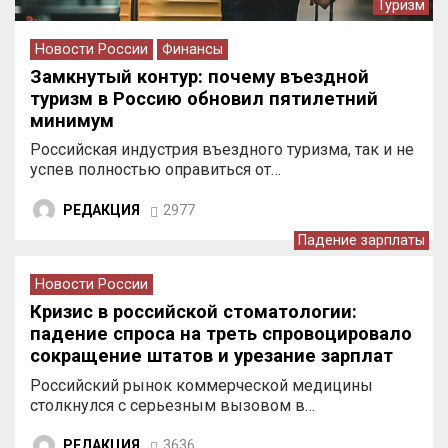
Туризм
Новости России
Финансы
Замкнутый контур: почему въездной
туризм в Россию обновил пятилетний
минимум
Российская индустрия въездного туризма, так и не
успев полностью оправиться от…
РЕДАКЦИЯ
2977
Падение зарплаты
Новости России
Кризис в российской стоматологии:
падение спроса на треть спровоцировало
сокращение штатов и урезание зарплат
врачей
Российский рынок коммерческой медицины
столкнулся с серьезным вызовом в…
РЕДАКЦИЯ
3636