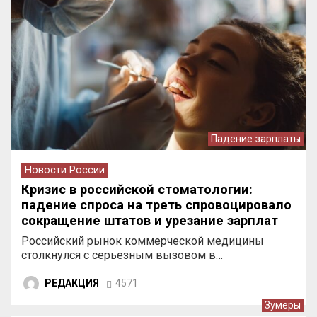
Падение зарплаты
Новости России
Кризис в российской стоматологии:
падение спроса на треть спровоцировало
сокращение штатов и урезание зарплат
врачей
Российский рынок коммерческой медицины
столкнулся с серьезным вызовом в…
РЕДАКЦИЯ
4571
Зумеры