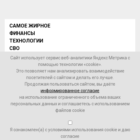
САМОЕ ЖИРНОЕ
ФИНАНСЫ
ТЕХНОЛОГИИ
СВО
НОВОСТИ В МИРЕ
Сайт использует сервис веб-аналитики Яндекс Метрика с
НОВОСТИ РОССИИ
помощью технологии «cookie».
Это позволяет нам анализировать взаимодействие
Контакты
посетителей с сайтом и делать его лучше.
Продолжая пользоваться сайтом, вы даёте
© 2026 Интернет-газета «МедиаЖир» -
Согласие
информированное согласие
пользователя на обработку данных
на использование ограниченного объема ваших
персональных данных и соглашаетесь с использованием
16+
файлов cookie
Зарегистрировано Федеральной службой по надзору в
Я ознакомлен(а) с условиями использования cookie и даю
сфере связи, информационных технологий и массовых
согласие
коммуникаций (Роскомнадзор). Реестровый номер ФС