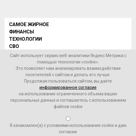
САМОЕ ЖИРНОЕ
ФИНАНСЫ
ТЕХНОЛОГИИ
СВО
НОВОСТИ В МИРЕ
Сайт использует сервис веб-аналитики Яндекс Метрика с
НОВОСТИ РОССИИ
помощью технологии «cookie».
Это позволяет нам анализировать взаимодействие
Контакты
посетителей с сайтом и делать его лучше.
Продолжая пользоваться сайтом, вы даёте
© 2026 Интернет-газета «МедиаЖир» -
Согласие
информированное согласие
пользователя на обработку данных
на использование ограниченного объема ваших
персональных данных и соглашаетесь с использованием
16+
файлов cookie
Зарегистрировано Федеральной службой по надзору в
Я ознакомлен(а) с условиями использования cookie и даю
сфере связи, информационных технологий и массовых
согласие
коммуникаций (Роскомнадзор). Реестровый номер ФС