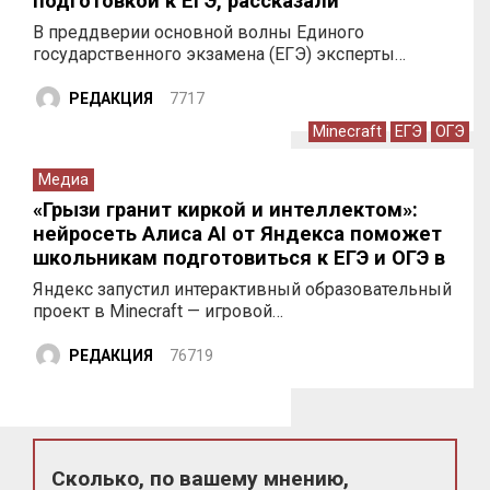
подготовкой к ЕГЭ, рассказали
специалисты НГПУ
В преддверии основной волны Единого
государственного экзамена (ЕГЭ) эксперты…
РЕДАКЦИЯ
7717
Minecraft
ЕГЭ
ОГЭ
Медиа
«Грызи гранит киркой и интеллектом»:
нейросеть Алиса AI от Яндекса поможет
школьникам подготовиться к ЕГЭ и ОГЭ в
Minecraft
Яндекс запустил интерактивный образовательный
проект в Minecraft — игровой…
РЕДАКЦИЯ
76719
Сколько, по вашему мнению,