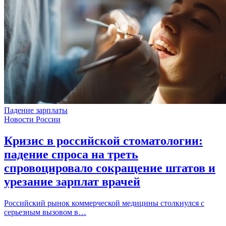
Падение зарплаты
Новости России
Кризис в российской стоматологии:
падение спроса на треть
спровоцировало сокращение штатов и
урезание зарплат врачей
Российский рынок коммерческой медицины столкнулся с
серьезным вызовом в…