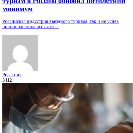
туризм в Россию обновил пятилетний
минимум
Российская индустрия въездного туризма, так и не успев
полностью оправиться от…
Редакция
3412