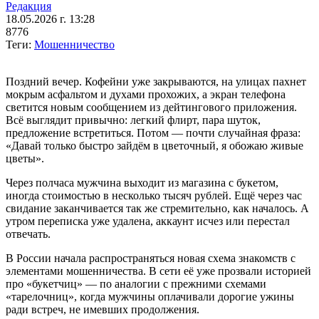
Редакция
18.05.2026 г. 13:28
8776
Теги:
Мошенничество
Поздний вечер. Кофейни уже закрываются, на улицах пахнет
мокрым асфальтом и духами прохожих, а экран телефона
светится новым сообщением из дейтингового приложения.
Всё выглядит привычно: легкий флирт, пара шуток,
предложение встретиться. Потом — почти случайная фраза:
«Давай только быстро зайдём в цветочный, я обожаю живые
цветы».
Через полчаса мужчина выходит из магазина с букетом,
иногда стоимостью в несколько тысяч рублей. Ещё через час
свидание заканчивается так же стремительно, как началось. А
утром переписка уже удалена, аккаунт исчез или перестал
отвечать.
В России начала распространяться новая схема знакомств с
элементами мошенничества. В сети её уже прозвали историей
про «букетчиц» — по аналогии с прежними схемами
«тарелочниц», когда мужчины оплачивали дорогие ужины
ради встреч, не имевших продолжения.