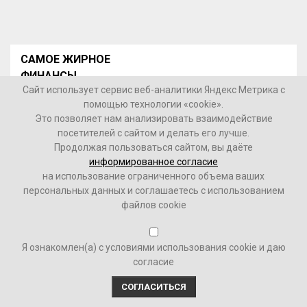
САМОЕ ЖИРНОЕ
ФИНАНСЫ
Сайт использует сервис веб-аналитики Яндекс Метрика с
ТЕХНОЛОГИИ
помощью технологии «cookie».
СВО
Это позволяет нам анализировать взаимодействие
НОВОСТИ В МИРЕ
посетителей с сайтом и делать его лучше.
НОВОСТИ РОССИИ
Продолжая пользоваться сайтом, вы даёте
информированное согласие
Контакты
на использование ограниченного объема ваших
персональных данных и соглашаетесь с использованием
© 2026 Интернет-газета «МедиаЖир» -
Согласие
файлов cookie
пользователя на обработку данных
16+
Я ознакомлен(а) с условиями использования cookie и даю
согласие
Зарегистрировано Федеральной службой по надзору в
СОГЛАСИТЬСЯ
сфере связи, информационных технологий и массовых
коммуникаций (Роскомнадзор). Реестровый номер ФС