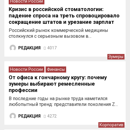
Новости России
Кризис в российской стоматологии:
падение спроса на треть спровоцировало
сокращение штатов и урезание зарплат
врачей
Российский рынок коммерческой медицины
столкнулся с серьезным вызовом в…
РЕДАКЦИЯ
4017
Зумеры
Новости России
Финансы
От офиса к гончарному кругу: почему
зумеры выбирают ремесленные
профессии
В последние годы на рынке труда наметился
любопытный тренд: представители поколения Z…
РЕДАКЦИЯ
4272
Корпоратив