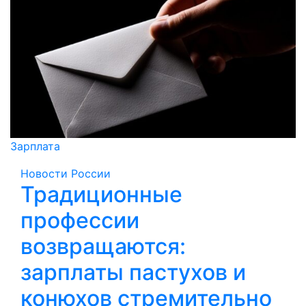
Зарплата
Новости России
Традиционные
профессии
возвращаются:
зарплаты пастухов и
конюхов стремительно