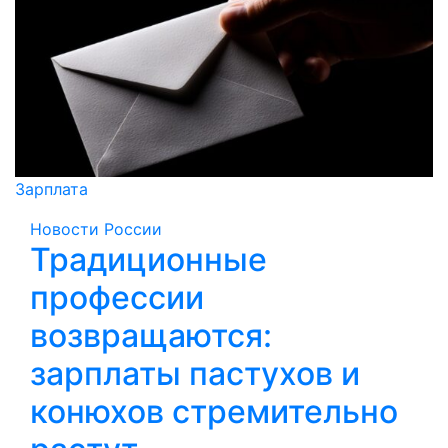
Зарплата
Новости России
Традиционные
профессии
возвращаются:
зарплаты пастухов и
конюхов стремительно