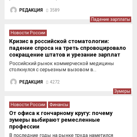
РЕДАКЦИЯ
3589
Падение зарплаты
Новости России
Кризис в российской стоматологии:
падение спроса на треть спровоцировало
сокращение штатов и урезание зарплат
врачей
Российский рынок коммерческой медицины
столкнулся с серьезным вызовом в…
РЕДАКЦИЯ
4272
Зумеры
Новости России
Финансы
От офиса к гончарному кругу: почему
зумеры выбирают ремесленные
профессии
В последние годы на рынке труда наметился