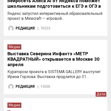
нейросеть Алиса AI от Яндекса поможет
школьникам подготовиться к ЕГЭ и ОГЭ в
Minecraft
Яндекс запустил интерактивный образовательный
проект в Minecraft — игровой…
РЕДАКЦИЯ
76533
Медиа
Выставка Северина Инфантэ «МЕТР
КВАДРАТНЫЙ» открывается в Москве 30
апреля
Куратором проекта в SISTEMA GALLERY выступит
Ирина Горлова. Выставка продлится до 31…
РЕДАКЦИЯ
15606
Дети
Медиа