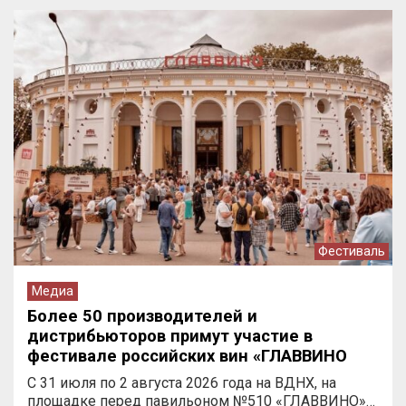
Фестиваль
Медиа
Более 50 производителей и
дистрибьюторов примут участие в
фестивале российских вин «ГЛАВВИНО
ФЕСТ 2026» на ВДНХ
С 31 июля по 2 августа 2026 года на ВДНХ, на
площадке перед павильоном №510 «ГЛАВВИНО»…