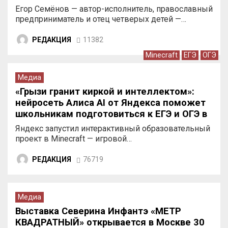
Егор Семёнов — автор-исполнитель, православный
предприниматель и отец четверых детей —…
РЕДАКЦИЯ
11382
Minecraft
ЕГЭ
ОГЭ
Медиа
«Грызи гранит киркой и интеллектом»:
нейросеть Алиса AI от Яндекса поможет
школьникам подготовиться к ЕГЭ и ОГЭ в
Minecraft
Яндекс запустил интерактивный образовательный
проект в Minecraft — игровой…
РЕДАКЦИЯ
76719
Медиа
Выставка Северина Инфантэ «МЕТР
КВАДРАТНЫЙ» открывается в Москве 30