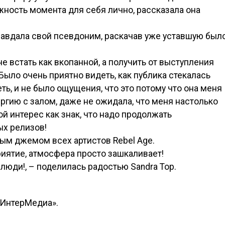
жность момента для себя лично, рассказала она
равдала свой псевдоним, раскачав уже уставшую был
е встать как вкопанной, а получить от выступления
 Было очень приятно видеть, как публика стекалась
еть, и не было ощущения, что это потому что она меня
ергию с залом, даже не ожидала, что меня настолько
й интерес как знак, что надо продолжать
ых релизов!
м джемом всех артистов Rebel Age.
иятие, атмосфера просто зашкаливает!
люди!, – поделилась радостью Sandra Top.
«ИнтерМедиа».