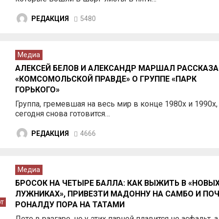
РЕДАКЦИЯ
5480
Медиа
АЛЕКСЕЙ БЕЛОВ И АЛЕКСАНДР МАРШАЛ РАССКАЗ
«КОМСОМОЛЬСКОЙ ПРАВДЕ» О ГРУППЕ «ПАРК
ГОРЬКОГО»
Группа, гремевшая на весь мир в конце 1980х и 1990х,
сегодня снова готовится…
РЕДАКЦИЯ
4666
Медиа
БРОСОК НА ЧЕТЫРЕ БАЛЛА: КАК ВЫЖИТЬ В «НОВЫ
ЛУЖНИКАХ», ПРИВЕЗТИ МАДОННУ НА САМБО И ПО
т
РОНАЛДУ ПОРА НА ТАТАМИ
Лето в разгаре, но у этих парней плавится не асфальт, а