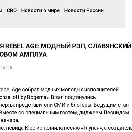
и
СВО
Новости в мире
Новости России
REBEL AGE: МОДНЫЙ РЭП, СЛАВЯНСКИЙ
 НОВОМ АМПЛУА
15418
ebel Age собрал модных молодых исполнителей
nza loft by Bogema». В зал подтянулись
ерты, представители СМИ и блогеры. Ведущим стал
. Вместе со специальным гостем, диджеем Леонидом
 вечера.
: певица Кleo исполнила песню «Глупая», а создател