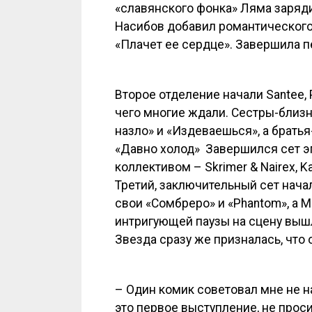
«славянского фонка» Ляма заряди
Насибов добавил романтического 
«Плачет ее сердце». Завершила 
Второе отделение начали Santee, Po
чего многие ждали. Сестры-близн
назло» и «Издеваешься», а братья
«Давно холод» Завершился сет 
коллективом – Skrimer & Nairex, Ka
Третий, заключительный сет начал
свои «Сомбреро» и «Phantom», а 
интригующей паузы на сцену вышла
Звезда сразу же призналась, что 
– Один комик советовал мне не н
это первое выступление, не проси