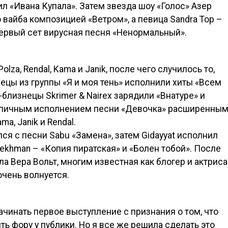
л «Ивана Купала». Затем звезда шоу «Голос» Азер
вайба композицией «Ветром», а певица Sandra Top –
первый сет вирусная песня «Ненормальный».
lza, Rendal, Kama и Janik, после чего случилось то,
ецы из группы «Я и моя тень» исполнили хиты «Всем
-близнецы Skrimer & Nairex зарядили «Внатуре» и
эпичным исполнением песни «Девочка» расширенны
ma, Janik и Rendal.
ся с песни Sabu «Замена», затем Gidayyat исполнил
Mekhman – «Копия пиратская» и «Болен тобой». После
 Вера Вольт, многим известная как блогер и актриса
очень волнуется.
ачинать первое выступление с признания о том, что
ть фору у публики. Но я все же решила сделать это