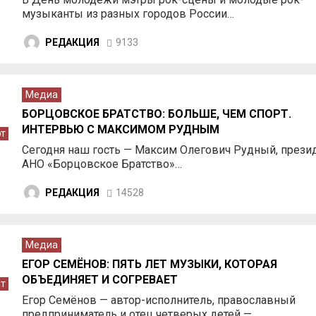
музыканты из разных городов России…
РЕДАКЦИЯ
9133
Медиа
БОРЦОВСКОЕ БРАТСТВО: БОЛЬШЕ, ЧЕМ СПОРТ.
ИНТЕРВЬЮ С МАКСИМОМ РУДНЫМ
т
Сегодня наш гость — Максим Олегович Рудный, прези
АНО «Борцовское Братство»…
РЕДАКЦИЯ
14528
Медиа
ЕГОР СЕМЁНОВ: ПЯТЬ ЛЕТ МУЗЫКИ, КОТОРАЯ
ОБЪЕДИНЯЕТ И СОГРЕВАЕТ
т
Егор Семёнов — автор-исполнитель, православный
предприниматель и отец четверых детей —…