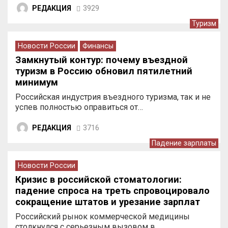
РЕДАКЦИЯ
3929
Туризм
Новости России
Финансы
Замкнутый контур: почему въездной
туризм в Россию обновил пятилетний
минимум
Российская индустрия въездного туризма, так и не
успев полностью оправиться от…
РЕДАКЦИЯ
3716
Падение зарплаты
Новости России
Кризис в российской стоматологии:
падение спроса на треть спровоцировало
сокращение штатов и урезание зарплат
врачей
Российский рынок коммерческой медицины
столкнулся с серьезным вызовом в…