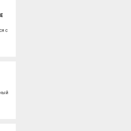
Е
я с
тный