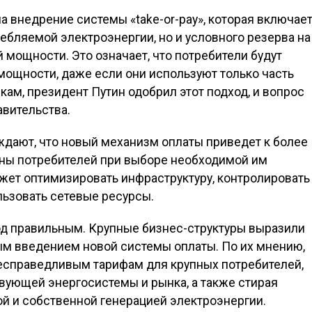
 внедрение системы «take-or-pay», которая включае
ребляемой электроэнергии, но и условного резерва на
мощности. Это означает, что потребители будут
мощности, даже если они используют только часть
кам, президент Путин одобрил этот подход, и вопрос
авительства.
ждают, что новый механизм оплаты приведет к более
оны потребителей при выборе необходимой им
жет оптимизировать инфраструктуру, контролировать
льзовать сетевые ресурсы.
од правильным. Крупные бизнес-структуры выразили
м введением новой системы оплаты. По их мнению,
несправедливым тарифам для крупных потребителей,
ующей энергосистемы и рынка, а также стирая
й и собственной генерацией электроэнергии.