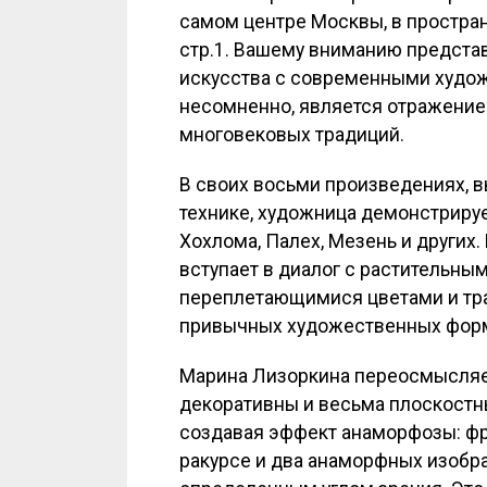
самом центре Москвы, в простран
стр.1. Вашему вниманию предста
искусства с современными худож
несомненно, является отражением
многовековых традиций.
В своих восьми произведениях, 
технике, художница демонстрируе
Хохлома, Палех, Мезень и других
вступает в диалог с растительн
переплетающимися цветами и тра
привычных художественных фор
Марина Лизоркина переосмысляет
декоративны и весьма плоскостны
создавая эффект анаморфозы: фр
ракурсе и два анаморфных изобр