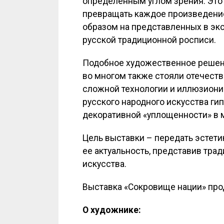
определенным углом зрения. Это
превращать каждое произведение
образом на представленных в экс
русской традиционной росписи.
Подобное художественное решение
во многом также стояли отечест
сложной технологии и иллюзион
русского народного искусства ги
декоративной «уплощенности» в 
Цель выставки – передать эстетик
ее актуальность, представив тр
искусства.
Выставка «Сокровище нации» прод
О художнике: