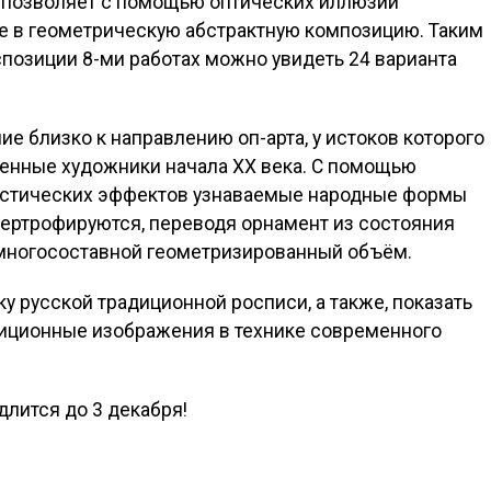
 позволяет с помощью оптических иллюзий
 в геометрическую абстрактную композицию. Таким
позиции 8-ми работах можно увидеть 24 варианта
 близко к направлению оп-арта, у истоков которого
венные художники начала ХХ века. С помощью
истических эффектов узнаваемые народные формы
пертрофируются, переводя орнамент из состояния
многосоставной геометризированный объём.
у русской традиционной росписи, а также, показать
адиционные изображения в технике современного
лится до 3 декабря!